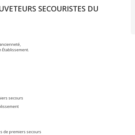
AUVETEURS SECOURISTES DU
ancienneté,
n Établissement.
miers secours
ablissement
es de premiers secours