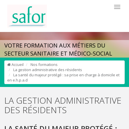
Toggl
naviga
VOTRE FORMATION AUX MÉTIERS DU
SECTEUR SANITAIRE ET MÉDICO-SOCIAL
Accueil
Nos formations
La gestion administrative des résidents
La santé du majeur protégé : sa prise en charge à domicile et
en e.h.p.a.d
LA GESTION ADMINISTRATIVE
DES RÉSIDENTS
LA SANTÉ DU MAJEUR PROTÉGÉ :