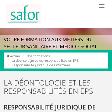
Toggl
naviga
VOTRE FORMATION AUX MÉTIERS DU
SECTEUR SANITAIRE ET MÉDICO-SOCIAL
Accueil
Nos formations
La déontologie et les responsabilités en EPS
Responsabilité juridique de l'infirmière
LA DÉONTOLOGIE ET LES
RESPONSABILITÉS EN EPS
RESPONSABILITÉ JURIDIQUE DE