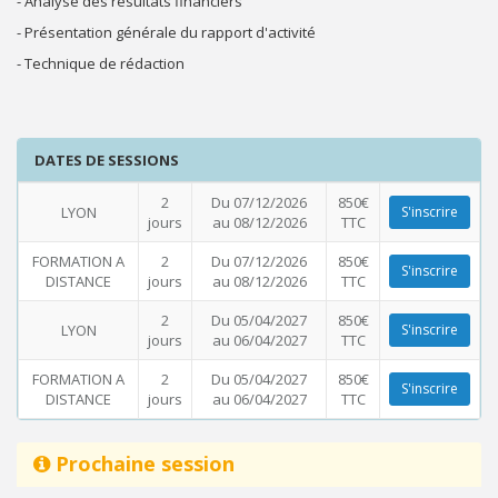
- Analyse des résultats financiers
- Présentation générale du rapport d'activité
- Technique de rédaction
DATES DE SESSIONS
2
Du 07/12/2026
850€
LYON
S'inscrire
jours
au 08/12/2026
TTC
FORMATION A
2
Du 07/12/2026
850€
S'inscrire
DISTANCE
jours
au 08/12/2026
TTC
2
Du 05/04/2027
850€
LYON
S'inscrire
jours
au 06/04/2027
TTC
FORMATION A
2
Du 05/04/2027
850€
S'inscrire
DISTANCE
jours
au 06/04/2027
TTC
Prochaine session