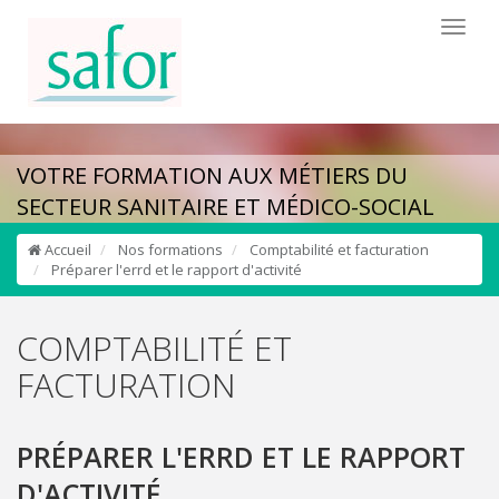
Toggl
naviga
VOTRE FORMATION AUX MÉTIERS DU
SECTEUR SANITAIRE ET MÉDICO-SOCIAL
Accueil
Nos formations
Comptabilité et facturation
Préparer l'errd et le rapport d'activité
COMPTABILITÉ ET
FACTURATION
PRÉPARER L'ERRD ET LE RAPPORT
D'ACTIVITÉ