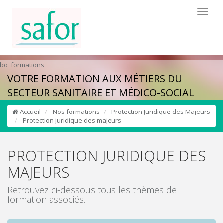
Toggl
naviga
bo_formations
VOTRE FORMATION AUX MÉTIERS DU
SECTEUR SANITAIRE ET MÉDICO-SOCIAL
Accueil
Nos formations
Protection Juridique des Majeurs
Protection juridique des majeurs
PROTECTION JURIDIQUE DES
MAJEURS
Retrouvez ci-dessous tous les thèmes de
formation associés.